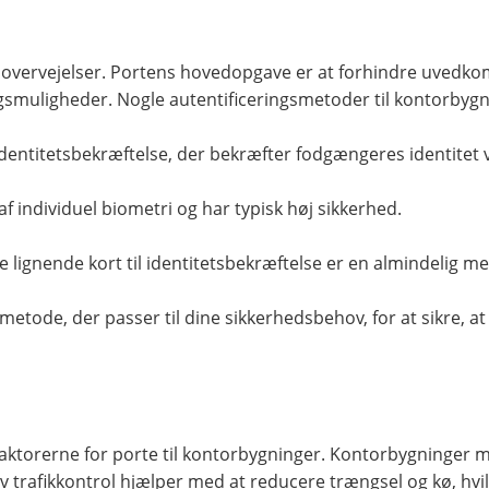
re overvejelser. Portens hovedopgave er at forhindre uvedk
ngsmuligheder. Nogle autentificeringsmetoder til kontorbyg
dentitetsbekræftelse, der bekræfter fodgængeres identitet 
individuel biometri og har typisk høj sikkerhed.
e lignende kort til identitetsbekræftelse er en almindelig m
metode, der passer til dine sikkerhedsbehov, for at sikre, a
lefaktorerne for porte til kontorbygninger. Kontorbygninger 
ktiv trafikkontrol hjælper med at reducere trængsel og kø, h