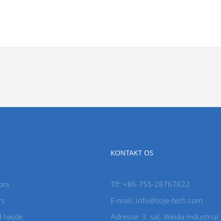
KONTAKT OS
ors
Tlf: +86-755-28767822
rs
E-mail: info@zoje-tech.com
ld højde
Adresse: 3. sal, Weida Industrial