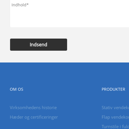
Indsend
OM OS
PRODUKTER
Virksomhedens historie
Stativ vendek
Hæder og certificeringer
Flap vendeko
Turnstile i fu