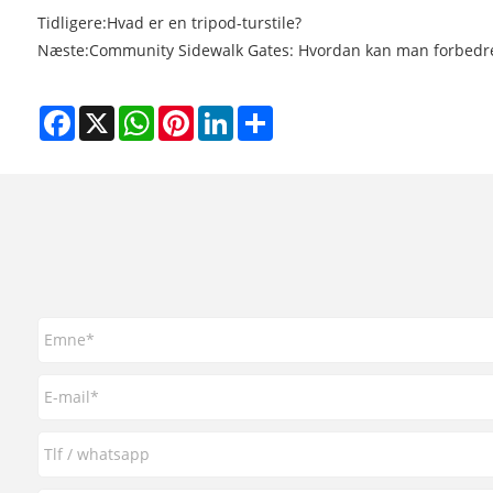
Tidligere:
Hvad er en tripod-turstile?
Næste:
Community Sidewalk Gates: Hvordan kan man forbedre
Facebook
X
WhatsApp
Pinterest
LinkedIn
Share