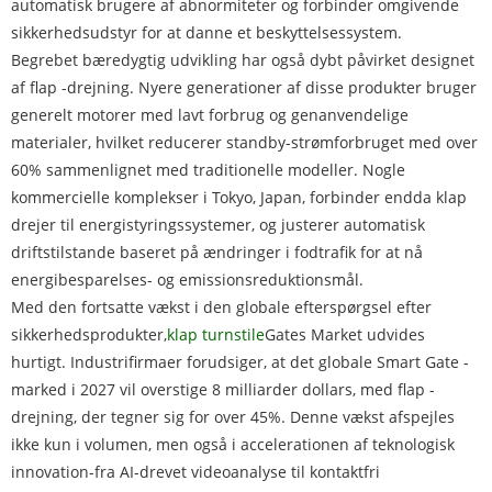
automatisk brugere af abnormiteter og forbinder omgivende
sikkerhedsudstyr for at danne et beskyttelsessystem.
Begrebet bæredygtig udvikling har også dybt påvirket designet
af flap -drejning. Nyere generationer af disse produkter bruger
generelt motorer med lavt forbrug og genanvendelige
materialer, hvilket reducerer standby-strømforbruget med over
60% sammenlignet med traditionelle modeller. Nogle
kommercielle komplekser i Tokyo, Japan, forbinder endda klap
drejer til energistyringssystemer, og justerer automatisk
driftstilstande baseret på ændringer i fodtrafik for at nå
energibesparelses- og emissionsreduktionsmål.
Med den fortsatte vækst i den globale efterspørgsel efter
sikkerhedsprodukter,
klap turnstile
Gates Market udvides
hurtigt. Industrifirmaer forudsiger, at det globale Smart Gate -
marked i 2027 vil overstige 8 milliarder dollars, med flap -
drejning, der tegner sig for over 45%. Denne vækst afspejles
ikke kun i volumen, men også i accelerationen af ​​teknologisk
innovation-fra AI-drevet videoanalyse til kontaktfri