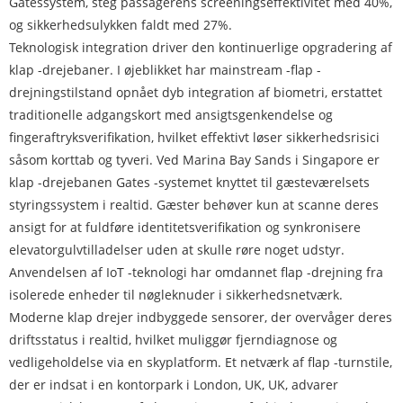
Gatessystem, steg passagerens screeningseffektivitet med 40%,
og sikkerhedsulykken faldt med 27%.
Teknologisk integration driver den kontinuerlige opgradering af
klap -drejebaner. I øjeblikket har mainstream -flap -
drejningstilstand opnået dyb integration af biometri, erstattet
traditionelle adgangskort med ansigtsgenkendelse og
fingeraftryksverifikation, hvilket effektivt løser sikkerhedsrisici
såsom korttab og tyveri. Ved Marina Bay Sands i Singapore er
klap -drejebanen Gates -systemet knyttet til gæsteværelsets
styringssystem i realtid. Gæster behøver kun at scanne deres
ansigt for at fuldføre identitetsverifikation og synkronisere
elevatorgulvtilladelser uden at skulle røre noget udstyr.
Anvendelsen af ​​IoT -teknologi har omdannet flap -drejning fra
isolerede enheder til nøgleknuder i sikkerhedsnetværk.
Moderne klap drejer indbyggede sensorer, der overvåger deres
driftsstatus i realtid, hvilket muliggør fjerndiagnose og
vedligeholdelse via en skyplatform. Et netværk af flap -turnstile,
der er indsat i en kontorpark i London, UK, UK, advarer