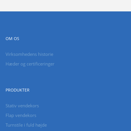
OM OS
Virksomhedens historie
Hæder og certificeringer
PRODUKTER
Stativ vendekors
Flap vendekors
Turnstile i fuld højde