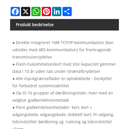
Facebook
X
WhatsApp
Pinterest
LinkedIn
Share
Produkt beskrivelse
● Direkte integreret 10M TCP/IP-kommunikation (kan
udvides med 485-kommunikation) for fremragende
transmissionsydelse
● Flash-hukommelseskort med stor kapacitet gemmer
data i 10 år uden tab under strømafbrydelser
● Alle inputgrænseflader er optokoblede - beskyttet
for forbedret systemstabilitet
● Op til 16 grupper af døråbningstider, hver med en
valgbar godkendelsesmetode
● Flere godkendelsesmetoder: kort, kort +
adgangskode, adgangskode, dobbelt kort, fri adgang,
tidsindstillet døråbning og -lukning og tidsindstillet
alarm