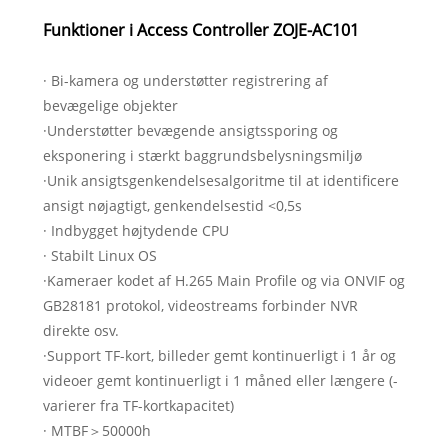
Funktioner i Access Controller ZOJE-AC101
· Bi-kamera og understøtter registrering af
bevægelige objekter
·Understøtter bevægende ansigtssporing og
eksponering i stærkt baggrundsbelysningsmiljø
·Unik ansigtsgenkendelsesalgoritme til at identificere
ansigt nøjagtigt, genkendelsestid <0,5s
· Indbygget højtydende CPU
· Stabilt Linux OS
·Kameraer kodet af H.265 Main Profile og via ONVIF og
GB28181 protokol, videostreams forbinder NVR
direkte osv.
·Support TF-kort, billeder gemt kontinuerligt i 1 år og
videoer gemt kontinuerligt i 1 måned eller længere (-
varierer fra TF-kortkapacitet)
· MTBF＞50000h