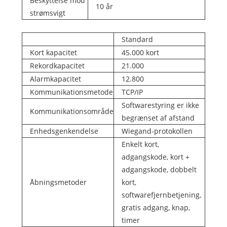
Beskyttelse mod
10 år
strømsvigt
Standard
Kort kapacitet
45.000 kort
Rekordkapacitet
21.000
Alarmkapacitet
12.800
Kommunikationsmetode
TCP/IP
Softwarestyring er ikke
Kommunikationsområde
begrænset af afstand
Enhedsgenkendelse
Wiegand-protokollen
Enkelt kort,
adgangskode, kort +
adgangskode, dobbelt
Åbningsmetoder
kort,
softwarefjernbetjening,
gratis adgang, knap,
timer