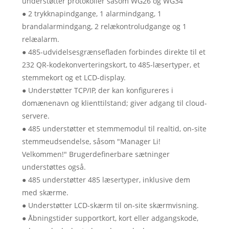
understøtter protokoller såsom WG26 og WG34
● 2 trykknapindgange, 1 alarmindgang, 1
brandalarmindgang, 2 relækontroludgange og 1
relæalarm.
● 485-udvidelsesgrænsefladen forbindes direkte til et
232 QR-kodekonverteringskort, to 485-læsertyper, et
stemmekort og et LCD-display.
● Understøtter TCP/IP, der kan konfigureres i
domænenavn og klienttilstand; giver adgang til cloud-
servere.
● 485 understøtter et stemmemodul til realtid, on-site
stemmeudsendelse, såsom "Manager Li!
Velkommen!" Brugerdefinerbare sætninger
understøttes også.
● 485 understøtter 485 læsertyper, inklusive dem
med skærme.
● Understøtter LCD-skærm til on-site skærmvisning.
● Åbningstider supportkort, kort eller adgangskode,