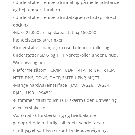
· Understøtter temperaturmåling på mellemdistance
og høj temperaturalarm
· Understøtter temperaturdatagrænsefladeprotokol
docking
·Maks 24.000 ansigtskapacitet og 160.000
hændelsesregistreringer
·Understøtter mange grænsefladeprotokoller og
understøtter SDK- og HTTP-protokoller under Linux /
Windows og andre
Platforme såsom TCP/IP、UDP、RTP、RTSP、RTCP、
HTTP, DNS, DDNS, DHCP, SMTP, UPNP, MQTT .
·Mange hardwareinterface（I/O、WG26、WG34、
RJ45、USB、RS485）
·8-tommer multi-touch LCD-skærm uden udtværing
eller forsinkelse
·Automatisk forstærkning og hvidbalance
genoprettede naturligt billedets sande farver
· Indbygget sort lyssensor til videoovervågning,